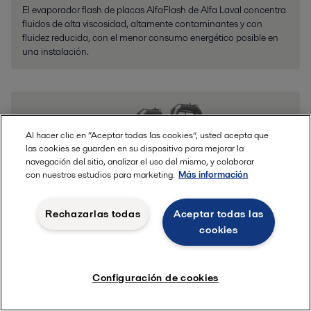
El evaporador flash de placas AlfaFlash de Alfa Laval concentra
fluidos de alta viscosidad, altamente contaminantes y con
fluidez reducida, con el menor consumo energético posible en
una instalación.
Al hacer clic en “Aceptar todas las cookies”, usted acepta que
las cookies se guarden en su dispositivo para mejorar la
navegación del sitio, analizar el uso del mismo, y colaborar
con nuestros estudios para marketing.
Más información
Rechazarlas todas
Aceptar todas las
cookies
Sistema AlfaVap
Configuración de cookies
Compacto y eficiente, el evaporador de película ascendente
AlfaVap concentra líquidos de ensuciamiento de bajo a medio y