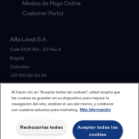
Medios de Pago Online
Customer Portal
Alfa Laval S A
Calle 100# 19A - 30 Piso 4
Bogotá
Colombia
+57 601 291 63 30
Al hacer clic en “Aceptar todas las cookies”, usted acepta que
All offices and partners
las cookies se guarden en su dispositivo para mejorar la
navegación del sitio, analizar el uso del mismo, y colaborar
con nuestros estudios para marketing.
Más información
Política de Privacidad Alfa Laval
Política de Cookies
Rechazarlas todas
Aceptar todas las
Condiciones y terminos legales
cookies