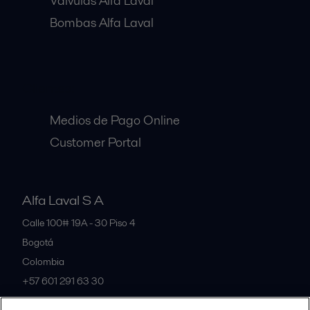
Válvulas Alfa Laval
Bombas Alfa Laval
Clientes:
Medios de Pago Online
Customer Portal
Alfa Laval S A
Calle 100# 19A - 30 Piso 4
Bogotá
Colombia
+57 601 291 63 30