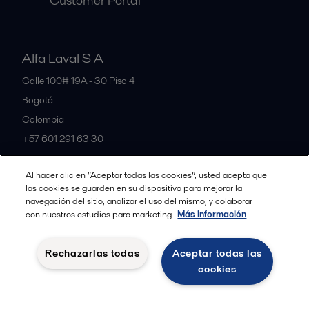
Customer Portal
Alfa Laval S A
Calle 100# 19A - 30 Piso 4
Bogotá
Colombia
+57 601 291 63 30
Al hacer clic en “Aceptar todas las cookies”, usted acepta que
All offices and partners
las cookies se guarden en su dispositivo para mejorar la
navegación del sitio, analizar el uso del mismo, y colaborar
con nuestros estudios para marketing.
Más información
Política de Privacidad Alfa Laval
Política de Cookies
Rechazarlas todas
Aceptar todas las
Condiciones y terminos legales
cookies
Seguir