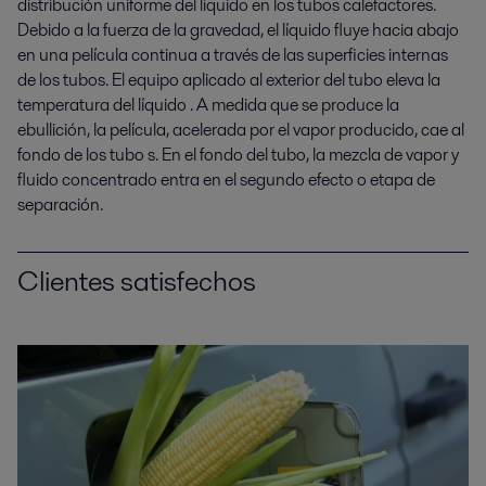
distribución uniforme del líquido en los tubos calefactores.
D
ebido a la fuerza de la gravedad
,
el
líquido fluye hacia abajo
en una película continua a través de las superficies internas
de los tubos
. El
equipo
aplicado al
exterior del tubo
eleva la
temperatura del líquido
.
A medida que se produce la
ebullición,
la
película, acelerada por el vapor producido, cae al
fondo de los tubo
s
. En el fondo del tubo,
la
mezcla de vapor y
fluido concentrado entra en el segundo efecto o etapa de
separación.
Clientes satisfechos