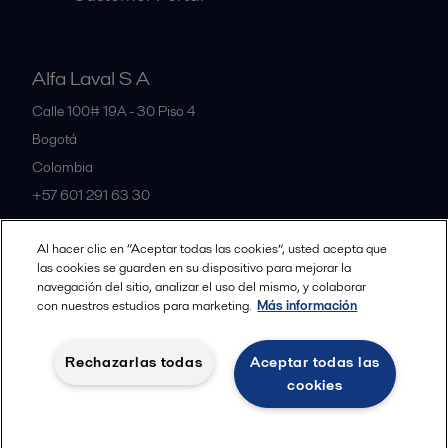
Alfa Laval S A
Calle 100# 19A - 30 Piso 4
Bogotá
Colombia
+57 601 291 63 30
Al hacer clic en “Aceptar todas las cookies”, usted acepta que
All offices and partners
las cookies se guarden en su dispositivo para mejorar la
navegación del sitio, analizar el uso del mismo, y colaborar
con nuestros estudios para marketing.
Más información
Política de Privacidad Alfa Laval
Política de Cookies
Rechazarlas todas
Aceptar todas las
Condiciones y terminos legales
cookies
Seguir