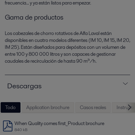
frecuencia... y ya están listos para empezar.
Gama de productos
Los cabezales de chorro rotativos de Alfa Laval están
disponibles en cuatro modelos diferentes (IM 10, IM 15, IM 20,
IM 25). Están diseñados para depósitos con un volumen de
entre 100 y 800 000 litros y son capaces de gestionar
caudales de recirculación de hasta 90 m³/h.
Descargas
Todo
Application brochure
Casos reales
Instruct
When Quality comes first_Product brochure
840 kB