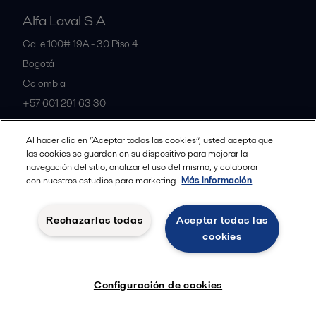
Alfa Laval S A
Calle 100# 19A - 30 Piso 4
Bogotá
Colombia
+57 601 291 63 30
Al hacer clic en “Aceptar todas las cookies”, usted acepta que
All offices and partners
las cookies se guarden en su dispositivo para mejorar la
navegación del sitio, analizar el uso del mismo, y colaborar
con nuestros estudios para marketing.
Más información
Política de Privacidad Alfa Laval
Política de Cookies
Rechazarlas todas
Aceptar todas las
Condiciones y terminos legales
cookies
Seguir
Configuración de cookies
© 2015-2026ALFA LAVAL