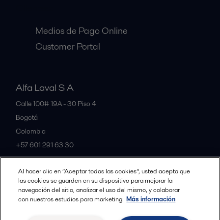
Clientes:
Medios de Pago Online
Customer Portal
Alfa Laval S A
Calle 100# 19A - 30 Piso 4
Bogotá
Colombia
+57 601 291 63 30
Al hacer clic en “Aceptar todas las cookies”, usted acepta que
All offices and partners
las cookies se guarden en su dispositivo para mejorar la
navegación del sitio, analizar el uso del mismo, y colaborar
con nuestros estudios para marketing.
Más información
Política de Privacidad Alfa Laval
Política de Cookies