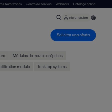
ores Autorizados
Centro de servicio
Webinars
Catálogo online
iniciar sesión
Solicitar una oferta
ura
Módulos de mezcla asépticos
le filtration module
Tank top systems