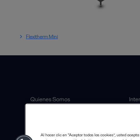
Flexitherm Mini
Accesos Rápidos
Equipos
Quienes Somos
Inte
Inversionistas
Sep
Carrera
Válv
Distribuidores Autorizados
Bomb
Al hacer clic en “Aceptar todas las cookies”, usted acepta
Política de Tratamiento de