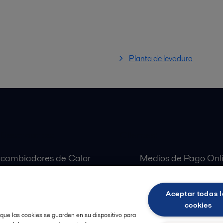
Planta de levadura
 Destacados:
Clientes:
rcambiadores de Calor
Medios de Pago Onl
aradoras Centrífugas
Customer Portal
ulas Alfa Laval
Aceptar todas l
as Alfa Laval
cookies
 que las cookies se guarden en su dispositivo para