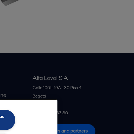
Alfa Laval S A
Calle 100# 19A - 30 Piso 4
ine
Bogotá
Colombia
+57 601 291 63 30
as
All offices and partners