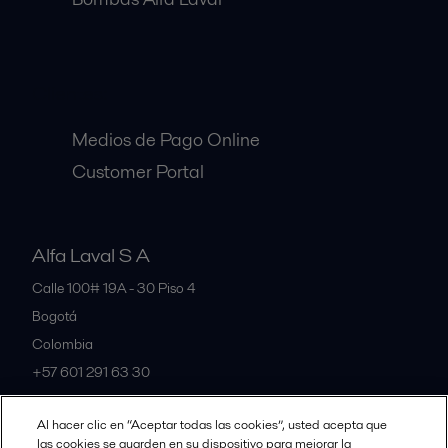
Clientes:
Medios de Pago Online
Customer Portal
Alfa Laval S A
Calle 100# 19A - 30 Piso 4
Bogotá
Colombia
+57 601 291 63 30
Al hacer clic en “Aceptar todas las cookies”, usted acepta que
All offices and partners
las cookies se guarden en su dispositivo para mejorar la