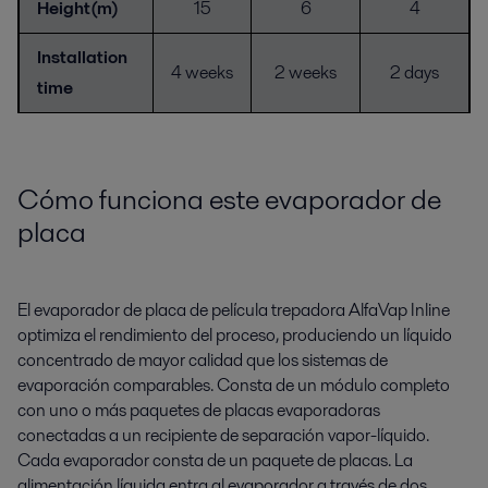
Height(m)
15
6
4
Installation
4 weeks
2 weeks
2 days
time
Cómo funciona este evaporador de
placa
El evaporador de placa de película trepadora AlfaVap Inline
optimiza el rendimiento del proceso, produciendo un líquido
concentrado de mayor calidad que los sistemas de
evaporación comparables. Consta de un módulo completo
con uno o más paquetes de placas evaporadoras
conectadas a un recipiente de separación vapor-líquido.
Cada evaporador consta de un paquete de placas.
La
alimentación líquida
entra al evaporador a través de dos