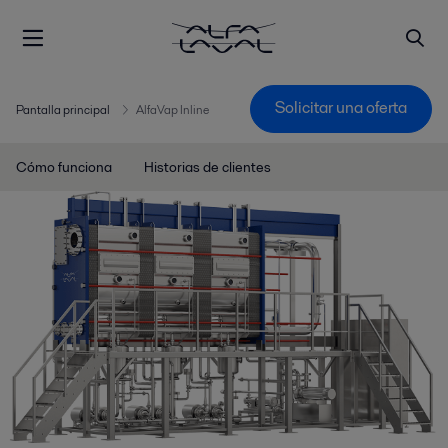
Solicitar una oferta
Pantalla principal
AlfaVap Inline
Cómo funciona
Historias de clientes