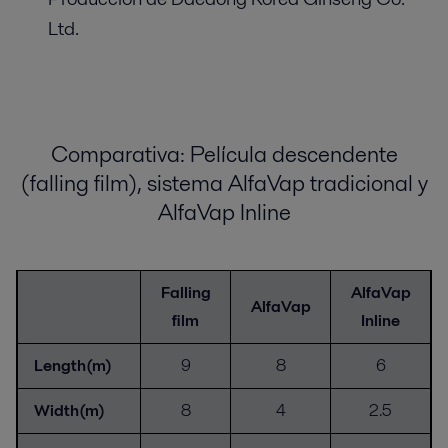
Ltd.
Comparativa: Película descendente
(falling film), sistema AlfaVap tradicional y
AlfaVap Inline
Falling
AlfaVap
AlfaVap
film
Inline
Length(m)
9
8
6
Width(m)
8
4
2.5