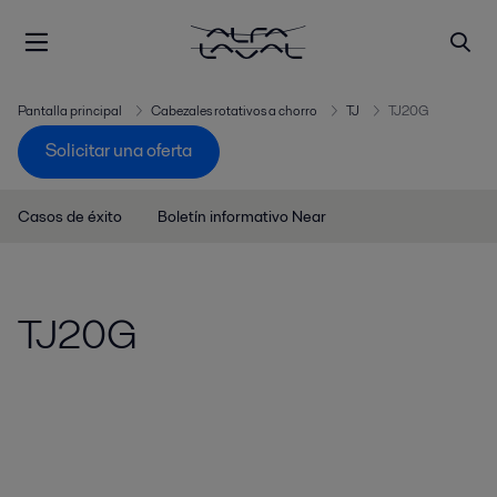
Pantalla principal
Cabezales rotativos a chorro
TJ
TJ20G
Solicitar una oferta
Casos de éxito
Boletín informativo Near
TJ20G