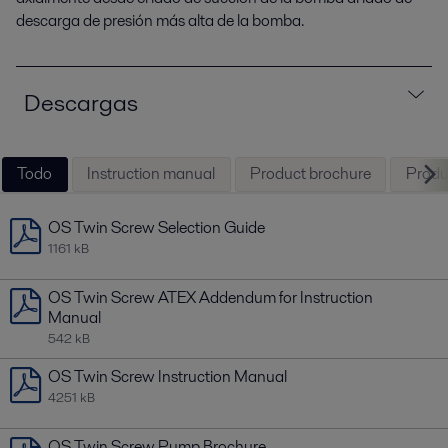
descarga de presión más alta de la bomba.
Descargas
Todo
Instruction manual
Product brochure
Produc
OS Twin Screw Selection Guide
1161 kB
OS Twin Screw ATEX Addendum for Instruction
Manual
542 kB
OS Twin Screw Instruction Manual
4251 kB
OS Twin Screw Pump Brochure