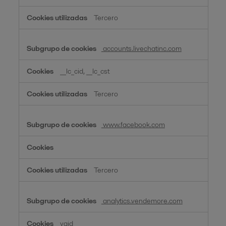
Tercero
accounts.livechatinc.com
__lc_cid, __lc_cst
Tercero
www.facebook.com
Tercero
analytics.vendemore.com
vaid