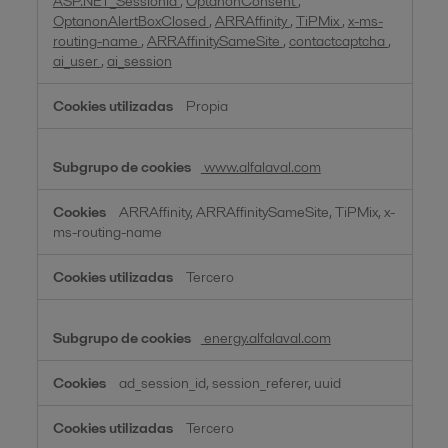
ASP.NET_SessionId
,
OptanonConsent
,
OptanonAlertBoxClosed
,
ARRAffinity
,
TiPMix
,
x-ms-
routing-name
,
ARRAffinitySameSite
,
contactcaptcha
,
ai_user
,
ai_session
Propia
www.alfalaval.com
ARRAffinity, ARRAffinitySameSite, TiPMix, x-
ms-routing-name
Tercero
energy.alfalaval.com
ad_session_id, session_referer, uuid
Tercero