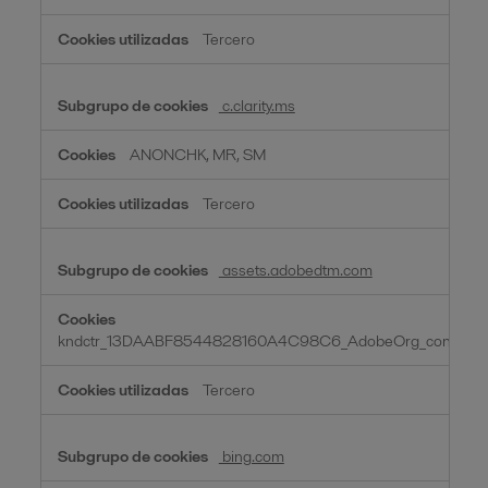
Tercero
c.clarity.ms
ANONCHK, MR, SM
Tercero
assets.adobedtm.com
kndctr_13DAABF8544828160A4C98C6_AdobeOrg_consent
Tercero
bing.com