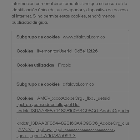
información personal directamente, sino que se basan en la
identificación única de su navegador y dispositivo de acceso
al Internet. Si no permite estas cookies, tendrá menos
publicidad dirigida.
Cookies
www.alfalaval.com.co
dirigidas
livemonitorUserId
,
0d5e112f26
Propia
alfalaval.com.co
AMCV_xxxxxAdobeOrg
,
_fbp
,
_uetsid
,
_gcl_au
,
com.adobe.alloy.getTld
,
kndctr_13DAABF8544828160A4C98C6_AdobeOrg_identity
,
kndctr_13DAABF8544828160A4C98C6_AdobeOrg_cluster
,
AMCV_
,
_gcl_aw
,
_gat_xxxxxxxxxxxxxxxxxxxxxxxxxx
,
_gac_
,
_gac_UA-167875966-3