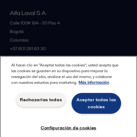
Alfa Laval S A
Calle 100# 19A - 30 Piso 4
Bogotá
Colombia
+57 601 291 63 30
Al hacer clic en “Aceptar todas las cookies”, usted acepta que
All offices and partners
las cookies se guarden en su dispositivo para mejorar la
navegación del sitio, analizar el uso del mismo, y colaborar
con nuestros estudios para marketing.
Más información
Política de Privacidad Alfa Laval
Política de Cookies
Rechazarlas todas
Aceptar todas las
Condiciones y terminos legales
cookies
Seguir
Configuración de cookies
© 2015-2026ALFA LAVAL