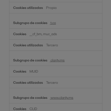
Propia
t.co
__cf_bm, muc_ads
Tercero
clarity.ms
MUID
Tercero
www.clarity.ms
CLID