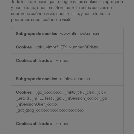
Toda la información que recogen estas cookies es agregada
y, por lo tanto, anónima. Si no permite estas cookies no
sabremos cuándo visitó nuestro sitio, y por lo tanto no
podremos saber cuándo lo visitó.
Cookies
www.alfalaval.com.co
de
rendimiento
vaid
,
vlmref
,
EPi_NumberOfVisits
Propia
alfalaval.com.co
_ga_xxxxxxxxxx
,
_mkto_trk
,
_clsk
,
_clck
,
_uetvid
,
_hjTLDTest
,
_gid
,
_hjSession_xxxxxx
,
_ga
,
_hjSessionUser_xxxxxx
,
_gat_gtag_xxxxxxxxxxxxxxxxxxxxxxxxxxx
Propia