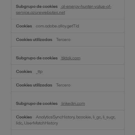
al-energy-hunter-value-of-
service.azurewebsites.net
com.adobe.alloy.getTld
Tercero
tiktok.com
_ttp
Tercero
linkedin.com
AnalyticsSyncHistory, bcookie, li_gc, li_sugr,
lidc, UserMatchHistory