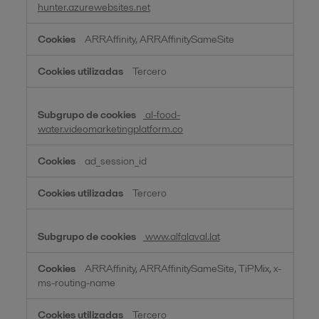
hunter.azurewebsites.net
ARRAffinity, ARRAffinitySameSite
Tercero
al-food-
water.videomarketingplatform.co
ad_session_id
Tercero
www.alfalaval.lat
ARRAffinity, ARRAffinitySameSite, TiPMix, x-
ms-routing-name
Tercero