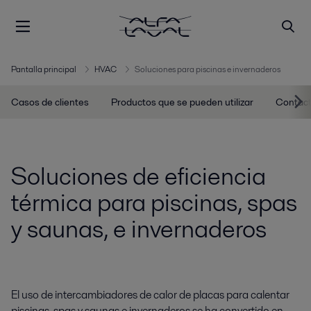
Pantalla principal
HVAC
Soluciones para piscinas e invernaderos
Casos de clientes
Productos que se pueden utilizar
Contact
Soluciones de eficiencia
térmica para piscinas, spas
y saunas, e invernaderos
El uso de intercambiadores de calor de placas para calentar
piscinas, spas y saunas e invernaderos se ha convertido en