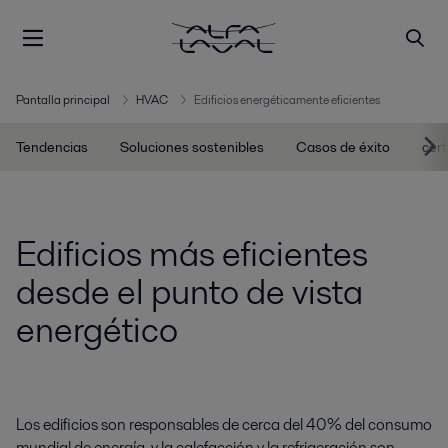
Pantalla principal
HVAC
Edificios energéticamente eficientes
Tendencias
Soluciones sostenibles
Casos de éxito
cert
Edificios más eficientes
desde el punto de vista
energético
Los edificios son responsables de cerca del 40% del consumo
mundial de energía, y la calefacción y la refrigeración son