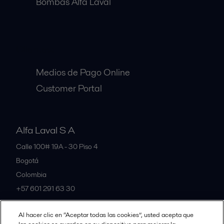
Bombas Alfa Laval
Clientes:
Medios de Pago Online
Customer Portal
Alfa Laval S A
Calle 100# 19A - 30 Piso 4
Bogotá
Colombia
+57 601 291 63 30
Al hacer clic en “Aceptar todas las cookies”, usted acepta que
All offices and partners