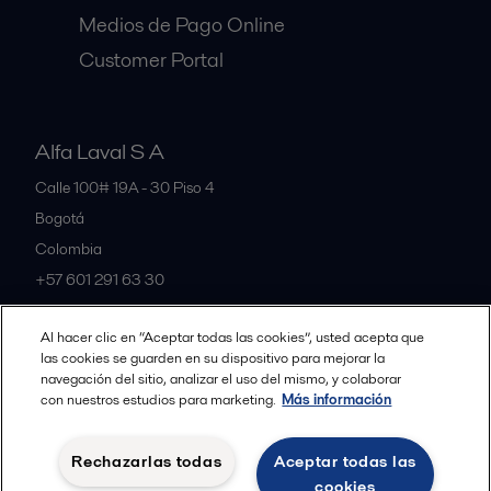
Medios de Pago Online
Customer Portal
Alfa Laval S A
Calle 100# 19A - 30 Piso 4
Bogotá
Colombia
+57 601 291 63 30
Al hacer clic en “Aceptar todas las cookies”, usted acepta que
All offices and partners
las cookies se guarden en su dispositivo para mejorar la
navegación del sitio, analizar el uso del mismo, y colaborar
con nuestros estudios para marketing.
Más información
Política de Privacidad Alfa Laval
Política de Cookies
Rechazarlas todas
Aceptar todas las
Condiciones y terminos legales
cookies