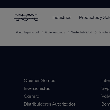
Industrias
Productos y Sol
Pantalla principal
Quiénes somos
Sustentabilidad
Estrategi
Accesos Rápidos
Equipos
Quienes Somos
Inte
Inversionistas
Sep
Carrera
Válv
Distribuidores Autorizados
Bomb