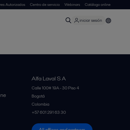
ores Autorizados
Centro de servicio
Webinars
Catálogo online
iniciar sesión
Alfa Laval S A
Calle 100# 19A - 30 Piso 4
ine
Bogotá
Colombia
+57 601 291 63 30
All offices and partners