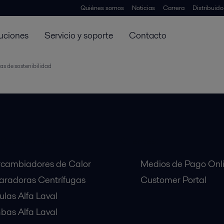
Quiénes somos
Noticias
Carrera
Distribuid
uciones
Servicio y soporte
Contacto
as de sostenibilidad
 Destacados:
Clientes:
rcambiadores de Calor
Medios de Pago Onl
aradoras Centrífugas
Customer Portal
ulas Alfa Laval
as Alfa Laval