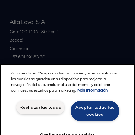
Alfa Laval S A
Calle 100# 19A - 30 Piso 4
Bogotá
Colombia
+57 601 291 63 30
Al hacer clic en “Aceptar todas las cookies”, usted acepta que
All offices and partners
las cookies se guarden en su dispositivo para mejorar la
navegación del sitio, analizar el uso del mismo, y colaborar
con nuestros estudios para marketing.
Más información
Política de Privacidad Alfa Laval
Política de Cookies
Rechazarlas todas
Aceptar todas las
Condiciones y terminos legales
cookies
Seguir
Configuración de cookies