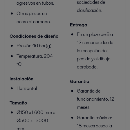
sociedades de
agresivos en tubos.
clasificación.
Otras piezas en
acero al carbono.
Entrega
En un plazo de 8 a
Condiciones de diseño
12 semanas desde
Presión: 16 bar(g)
la recepción del
Temperatura: 204
pedido y el dibujo
°C
aprobado.
Instalación
Garantía
Horizontal
Garantía de
funcionamiento: 12
Tamaño
meses.
Ø150 x L600 mm a
Garantía máxima:
Ø500 x L3000
18 meses desde la
mm