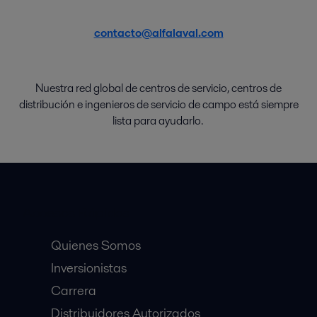
contacto@alfalaval.com
Nuestra red global de
centros de
servicio
,
centros de
distribución
e
ingenieros de servicio de campo
está
siempre
lista
para
ayudarlo
.
Accesos Rápidos
Quienes Somos
Inversionistas
Carrera
Distribuidores Autorizados