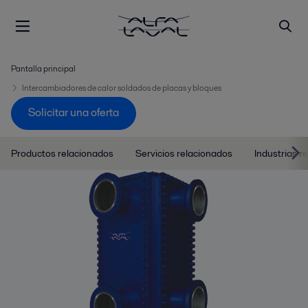
Pantalla principal
Intercambiadores de calor soldados de placas y bloques
Solicitar una oferta
Productos relacionados
Servicios relacionados
Industrias r