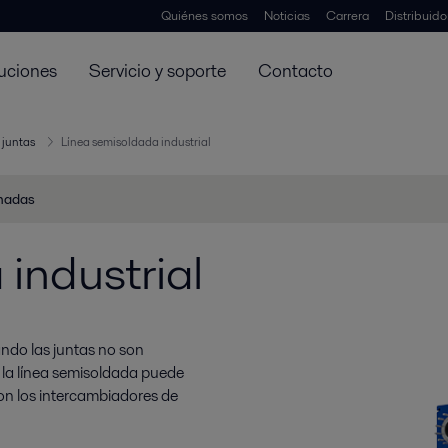
Quiénes somos
Noticias
Carrera
Distribuid
uciones
Servicio y soporte
Contacto
 juntas
Línea semisoldada industrial
onadas
industrial
uando las juntas no son
la línea semisoldada puede
on los intercambiadores de