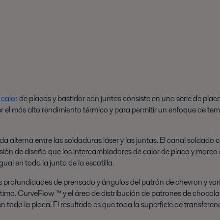
 calor
de placas y bastidor con juntas consiste en una serie de pla
ner el más alto rendimiento térmico y para permitir un enfoque de 
dada alterna entre las soldaduras láser y las juntas. El canal soldado
sión de diseño que los intercambiadores de calor de placa y marco 
ual en toda la junta de la escotilla.
rias profundidades de prensado y ángulos del patrón de chevron y 
imo. CurveFlow ™ y el área de distribución de patrones de chocolat
 toda la placa. El resultado es que toda la superficie de transferen