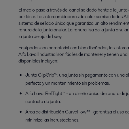
El medio pasa a través del canal soldado frente a la junta
por láser. Los intercambiadores de calor semisoldados Alf
sistema de sellado único que garantiza un alto rendimiento 
ranura de la junta anular. La ranura lisa de la junta anula
la junta de ojo de buey.
Equipados con características bien diseñadas, los interc
Alfa Laval Industrial son fáciles de mantener y tienen una l
disponibles incluyen:
Junta ClipGrip™: una junta sin pegamento con una al
perfecto y un mantenimiento sin problemas.
Alfa Laval RefTight™ - un diseño único de ranura de 
contacto de junta.
Área de distribución CurveFlow™ - garantiza el uso co
minimiza las incrustaciones.