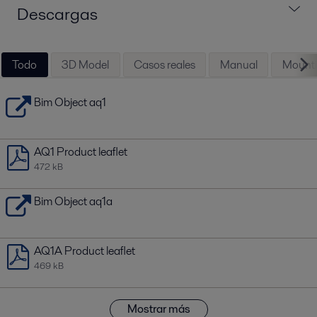
Descargas
Todo
3D Model
Casos reales
Manual
Mounti
Bim Object aq1
AQ1 Product leaflet
472 kB
Bim Object aq1a
AQ1A Product leaflet
469 kB
Mostrar más