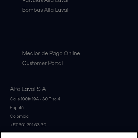
Bombas Alfa Laval
Clientes:
Medios de Pago Online
Customer Portal
Alfa Laval S A
Calle 100# 19A - 30 Piso 4
Bogotá
Colombia
+57 601 291 63 30