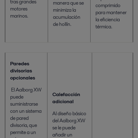
tras grandes
manera que se
comprimido
motores
minimiza la
para mantener
marinos.
acumulación
la eficiencia
de hollín.
térmica.
Paredes
divisorias
opcionales
El Aalborg XW
Calefacción
puede
adicional
suministrarse
con un sistema
Al diseño básico
de pared
del Aalborg XW
divisoria, que
se le puede
permite a un
añadir un