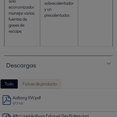
solo
sobrecalentador
economizador
y un
manejar varias
precalentador.
fuentes de
gases de
escape.
Descargas
Todo
Fichas de producto
Aalborg XW.pdf
873 kB
Alfa Laval Aalborg Exhaust Gas Boilers and