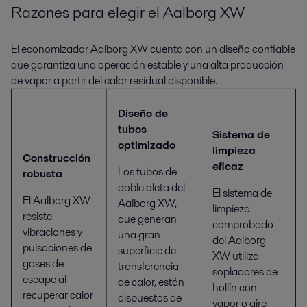
Razones para elegir el Aalborg XW
El economizador Aalborg XW cuenta con un diseño confiable
que garantiza una operación estable y una alta producción
de vapor a partir del calor residual disponible.
Diseño de
tubos
Sistema de
optimizado
limpieza
Construcción
eficaz
Los tubos de
robusta
doble aleta del
El sistema de
El Aalborg XW
Aalborg XW,
limpieza
resiste
que generan
comprobado
vibraciones y
una gran
del Aalborg
pulsaciones de
superficie de
XW utiliza
gases de
transferencia
sopladores de
escape al
de calor, están
hollín con
recuperar calor
dispuestos de
vapor o aire