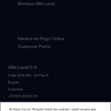
Bombas Alfa Laval
Clientes:
Medios de Pago Online
Customer Portal
Alfa Laval S A
Calle 100# 19A - 30 Piso 4
Bogotá
Colombia
+57 601 291 63 30
Al hacer clic en “Aceptar todas las cookies”, usted acepta que