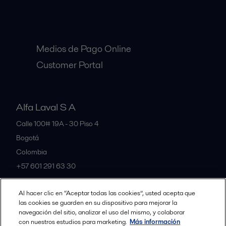
Clientes:
Medios de Pago Online
Customer Portal
Alfa Laval S A
Calle 100# 19A - 30 Piso 4
Bogotá
Colombia
+57 601 291 63 30
Al hacer clic en “Aceptar todas las cookies”, usted acepta que
All offices and partners
las cookies se guarden en su dispositivo para mejorar la
navegación del sitio, analizar el uso del mismo, y colaborar
con nuestros estudios para marketing.
Más información