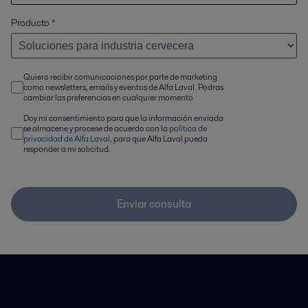
Producto
*
Quiero recibir comunicaciones por parte de marketing
como newsletters, emails y eventos de Alfa Laval. Podras
cambiar las preferencias en cualquier momento
Doy mi consentimiento para que la información enviada
se almacene y procese de acuerdo con la
política de
privacidad de Alfa Laval
, para que Alfa Laval pueda
responder a mi solicitud.
Enviar consulta
Accesos Rápidos