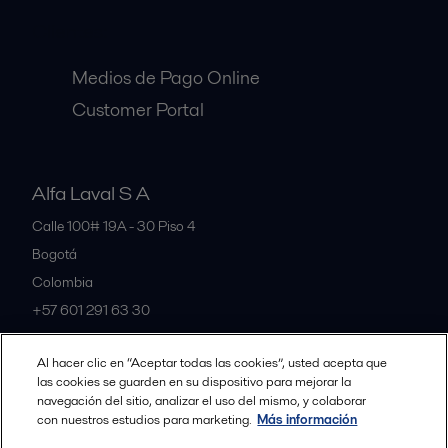
Clientes:
Medios de Pago Online
Customer Portal
Alfa Laval S A
Calle 100# 19A - 30 Piso 4
Bogotá
Colombia
+57 601 291 63 30
Al hacer clic en “Aceptar todas las cookies”, usted acepta que
All offices and partners
las cookies se guarden en su dispositivo para mejorar la
navegación del sitio, analizar el uso del mismo, y colaborar
con nuestros estudios para marketing.
Más información