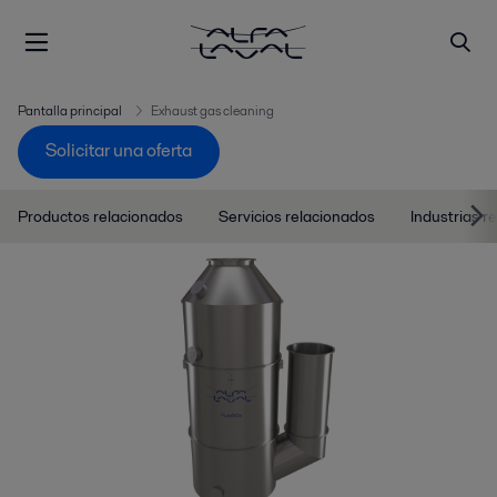
Pantalla principal
Exhaust gas cleaning
Solicitar una oferta
Productos relacionados
Servicios relacionados
Industrias r