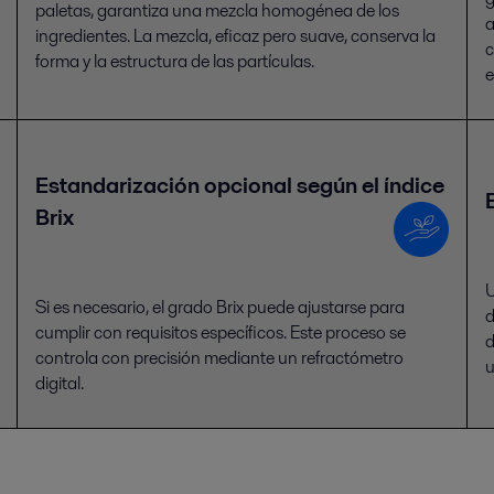
paletas, garantiza una mezcla homogénea de los
a
ingredientes. La mezcla, eficaz pero suave, conserva la
c
forma y la estructura de las partículas.
e
Estandarización opcional según el índice
Brix
U
Si es necesario, el grado Brix puede ajustarse para
d
cumplir con requisitos específicos. Este proceso se
d
controla con precisión mediante un refractómetro
u
digital.