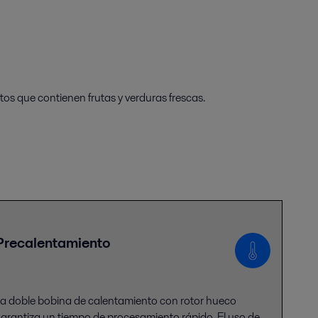
tos que contienen frutas y verduras frescas.
Precalentamiento
a doble bobina de calentamiento con rotor hueco
arantiza un tiempo de procesamiento rápido. El uso de