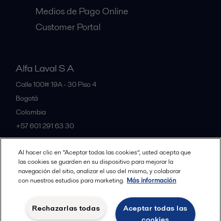
Medios de Pago Online
Customer Portal
Alfa Laval S A
Calle 100# 19A - 30 Piso 4
Bogotá
Colombia
+57 601 291 63 30
Al hacer clic en “Aceptar todas las cookies”, usted acepta que
All offices and partners
las cookies se guarden en su dispositivo para mejorar la
navegación del sitio, analizar el uso del mismo, y colaborar
con nuestros estudios para marketing.
Más información
Política de Privacidad Alfa Laval
Política de Cookies
Rechazarlas todas
Aceptar todas las
Condiciones y terminos legales
cookies