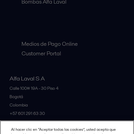
Bombas Alfa Laval
Clientes:
Medios de Pago Online
Customer Portal
Alfa Laval S A
Calle 100# 19A - 30 Piso 4
Bogotá
Colombia
+57 601 291 63 30
Al hacer clic en “Aceptar todas las cookies”, usted acepta que
All offices and partners