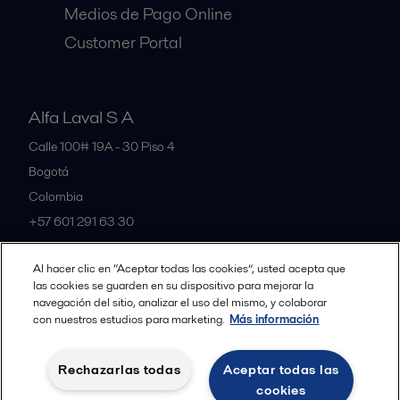
Medios de Pago Online
Customer Portal
Alfa Laval S A
Calle 100# 19A - 30 Piso 4
Bogotá
Colombia
+57 601 291 63 30
Al hacer clic en “Aceptar todas las cookies”, usted acepta que
All offices and partners
las cookies se guarden en su dispositivo para mejorar la
navegación del sitio, analizar el uso del mismo, y colaborar
con nuestros estudios para marketing.
Más información
Política de Privacidad Alfa Laval
Política de Cookies
Rechazarlas todas
Aceptar todas las
Condiciones y terminos legales
cookies