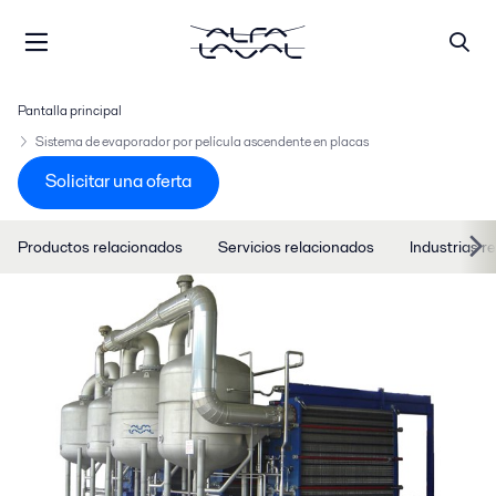
Pantalla principal
Sistema de evaporador por película ascendente en placas
Solicitar una oferta
Productos relacionados
Servicios relacionados
Industrias r