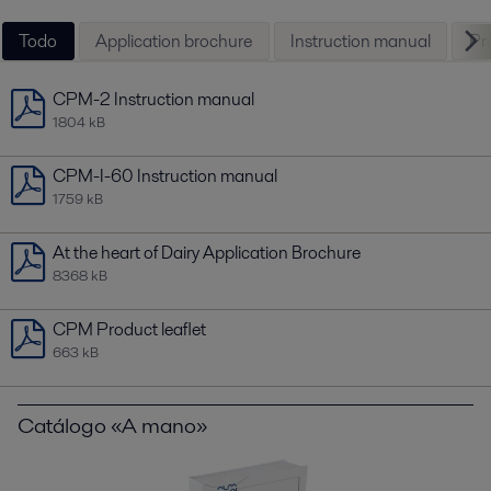
Todo
Application brochure
Instruction manual
Pro
CPM-2 Instruction manual
1804 kB
CPM-I-60 Instruction manual
1759 kB
At the heart of Dairy Application Brochure
8368 kB
CPM Product leaflet
663 kB
Catálogo «A mano»