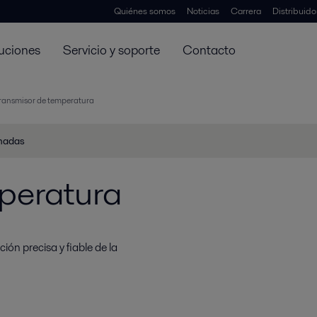
Quiénes somos
Noticias
Carrera
Distribuid
uciones
Servicio y soporte
Contacto
ransmisor de temperatura
onadas
peratura
ón precisa y fiable de la