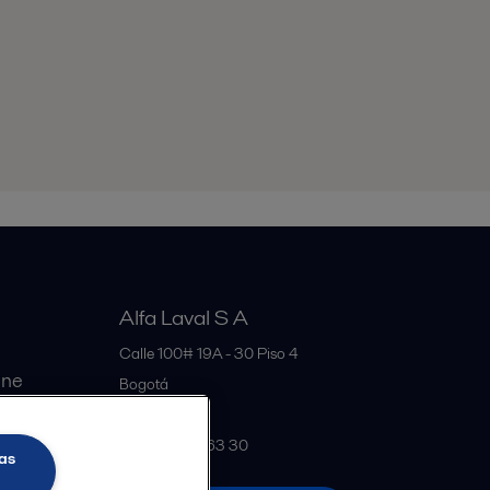
Alfa Laval S A
Calle 100# 19A - 30 Piso 4
ine
Bogotá
Colombia
+57 601 291 63 30
as