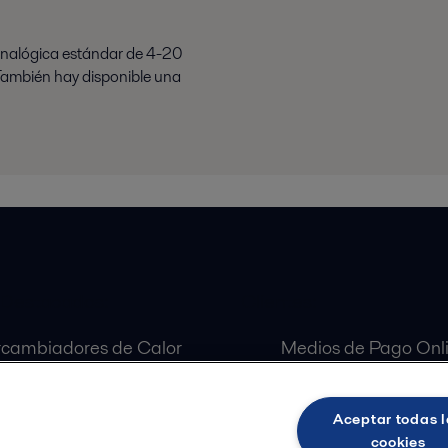
analógica estándar de 4-20
 También hay disponible una
 Destacados:
Clientes:
rcambiadores de Calor
Medios de Pago Onl
aradoras Centrífugas
Customer Portal
ulas Alfa Laval
Aceptar todas l
as Alfa Laval
cookies