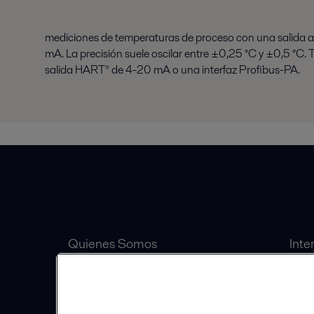
mediciones de temperaturas de proceso con una salida 
mA. La precisión suele oscilar entre ±0,25 °C y ±0,5 °C.
salida HART® de 4-20 mA o una interfaz Profibus-PA.
Accesos Rápidos
Equipos
Quienes Somos
Inte
Inversionistas
Sep
Carrera
Válv
Distribuidores Autorizados
Bomb