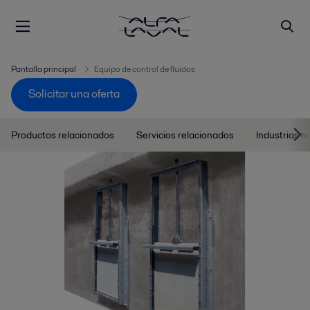
Pantalla principal
Equipo de control de fluidos
Solicitar una oferta
Productos relacionados
Servicios relacionados
Industrias r