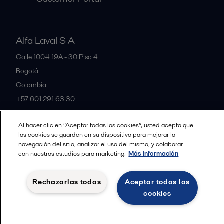
Alfa Laval S A
Calle 100# 19A - 30 Piso 4
Bogotá
Colombia
+57 601 291 63 30
Al hacer clic en “Aceptar todas las cookies”, usted acepta que
All offices and partners
las cookies se guarden en su dispositivo para mejorar la
navegación del sitio, analizar el uso del mismo, y colaborar
con nuestros estudios para marketing.
Más información
Política de Privacidad Alfa Laval
Política de Cookies
Rechazarlas todas
Aceptar todas las
Condiciones y terminos legales
cookies
Seguir