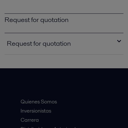
Request for quotation
Request for quotation
RFQ form_Alfa Laval AS-H Coplastix_Slide
gate.pdf
2020-02-12 94 kB
RFQ form_Alfa Laval AS-H Coplastix_Stop
Accesos Rápidos
logs.pdf
2020-02-12 48 kB
Quienes Somos
Inversionistas
Carrera