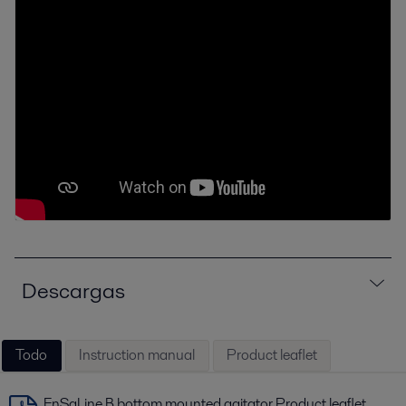
Descargas
Todo
Instruction manual
Product leaflet
EnSaLine B bottom mounted agitator Product leaflet