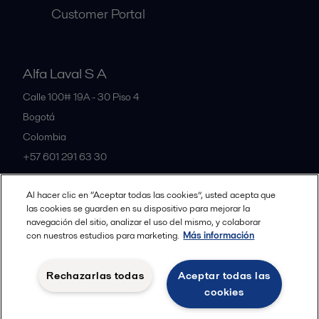
Customer Portal
Alfa Laval S A
Calle 100# 19A - 30 Piso 4
Bogotá
Colombia
+57 601 291 63 30
Al hacer clic en “Aceptar todas las cookies”, usted acepta que
All offices and partners
las cookies se guarden en su dispositivo para mejorar la
navegación del sitio, analizar el uso del mismo, y colaborar
con nuestros estudios para marketing.
Más información
Política de Privacidad Alfa Laval
Política de Cookies
Rechazarlas todas
Aceptar todas las
Condiciones y terminos legales
cookies
Seguir