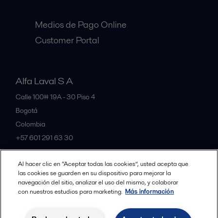
Clientes:
Medios de Pago Online
Customer Portal
Alfa Laval S A
Calle 100# 19A - 30 Piso 4
Bogotá
Colombia
+57 601 291 63 30
Al hacer clic en “Aceptar todas las cookies”, usted acepta que
All offices and partners
las cookies se guarden en su dispositivo para mejorar la
navegación del sitio, analizar el uso del mismo, y colaborar
con nuestros estudios para marketing.
Más información
Política de Privacidad Alfa Laval
Política de Cookies