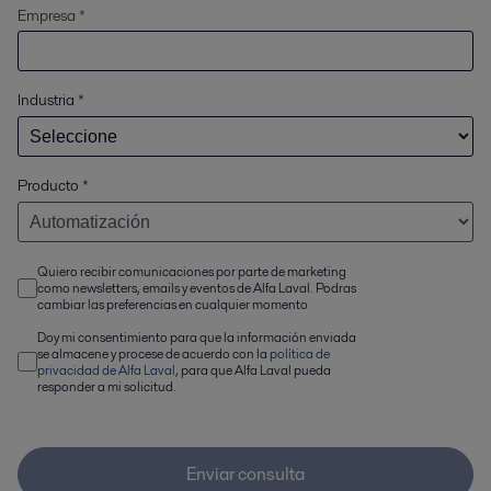
Empresa *
Industria
*
Producto
*
Quiero recibir comunicaciones por parte de marketing
como newsletters, emails y eventos de Alfa Laval. Podras
cambiar las preferencias en cualquier momento
Doy mi consentimiento para que la información enviada
se almacene y procese de acuerdo con la
política de
privacidad de Alfa Laval
, para que Alfa Laval pueda
responder a mi solicitud.
Enviar consulta