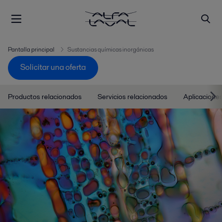
Pantalla principal
Sustancias químicas inorgánicas
Solicitar una oferta
Productos relacionados
Servicios relacionados
Aplicacione