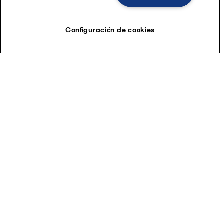
Configuración de cookies
La fundación está junto al mar -
The Oceanbird
El prototipo de cimentación de 100 toneladas ya se
encuentra junto al mar en Landskrona. El siguiente
paso es instalar el mástil de acero y los compuestos
aerodinámicos, ¡y luego comenzar las pruebas!