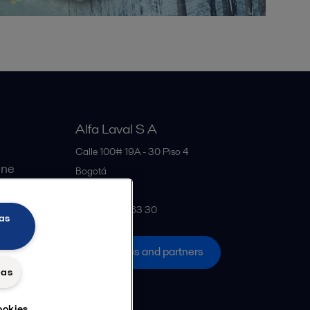
Alfa Laval S A
Calle 100# 19A - 30 Piso 4
ine
Bogotá
Colombia
+57 601 291 63 30
as
All offices and partners
das
ookies