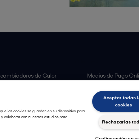
 Destacados:
Clientes:
rcambiadores de Calor
Medios de Pago Onl
aradoras Centrífugas
Customer Portal
ulas Alfa Laval
Aceptar todas l
as Alfa Laval
cookies
 que las cookies se guarden en su dispositivo para
, y colaborar con nuestros estudios para
Rechazarlas to
Configuración de c