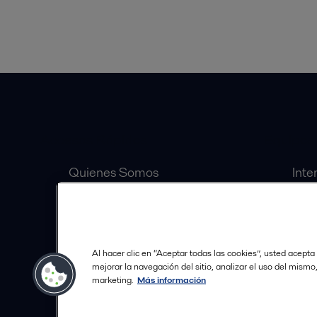
Accesos Rápidos
Equipos
Quienes Somos
Inte
Inversionistas
Sep
Carrera
Válv
Distribuidores Autorizados
Bomb
Al hacer clic en “Aceptar todas las cookies”, usted acepta
Política de Tratamiento de
mejorar la navegación del sitio, analizar el uso del mismo
marketing.
Más información
Datos