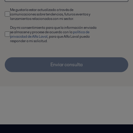
Me gustaría estar actualizado a través de
comunicaciones sobre tendencias, futuros eventos y
lanzamientos relacionados con mi sector.
Doy mi consentimiento para que la información enviada
se almacene y procese de acuerdo con la
política de
privacidad de Alfa Laval
, para que Alfa Laval pueda
responder a mi solicitud.
Enviar consulta