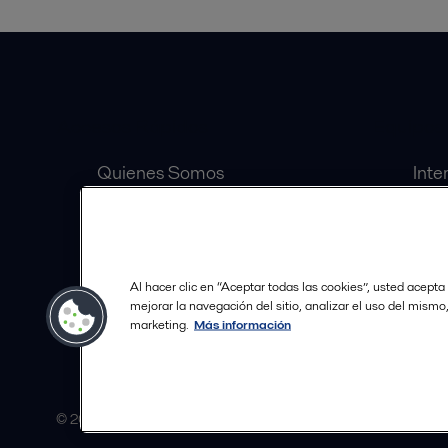
Accesos Rápidos
Equipos
Quienes Somos
Inte
Inversionistas
Sep
Carrera
Válv
Distribuidores Autorizados
Bomb
Al hacer clic en “Aceptar todas las cookies”, usted acepta
Política de Tratamiento de
mejorar la navegación del sitio, analizar el uso del mismo
marketing.
Más información
Datos
© 2015-2026ALFA LAVAL
Seguir