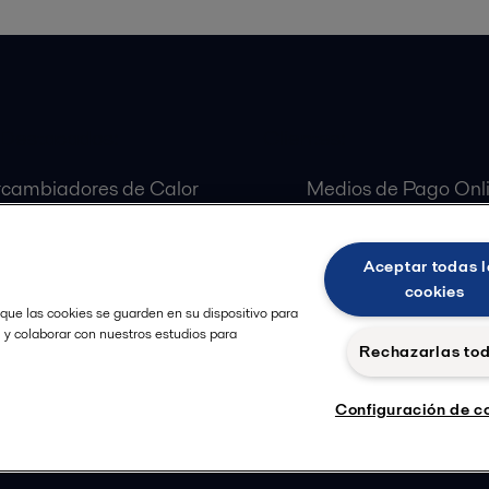
 Destacados:
Clientes:
rcambiadores de Calor
Medios de Pago Onl
aradoras Centrífugas
Customer Portal
ulas Alfa Laval
Aceptar todas l
as Alfa Laval
cookies
 que las cookies se guarden en su dispositivo para
, y colaborar con nuestros estudios para
Rechazarlas to
Configuración de c
Política de Privacidad