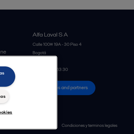
Alfa Laval S A
Calle 100# 19A - 30 Piso 4
ine
Bogotá
Colombia
+57 601 291 63 30
as
All offices and partners
das
ookies
 Alfa Laval
Política de Cookies
Condiciones y terminos legales