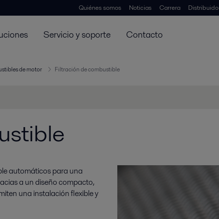
Quiénes somos
Noticias
Carrera
Distribuid
uciones
Servicio y soporte
Contacto
stibles de motor
Filtración de combustible
ustible
ible automáticos para una
 Gracias a un diseño compacto,
miten una instalación flexible y