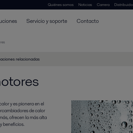
Quiénes somos
Noticias
Carrera
Distribuid
uciones
Servicio y soporte
Contacto
res
caciones relacionadas
motores
calor y es pionera en el
tercambiadores de calor
ás, ofrecen la más alta
y beneficios.