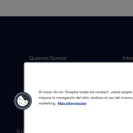
Accesos Rápidos
Equipos
Quienes Somos
Inte
Inversionistas
Sep
Carrera
Válv
Distribuidores Autorizados
Bomb
Al hacer clic en “Aceptar todas las cookies”, usted acepta
Política de Tratamiento de
mejorar la navegación del sitio, analizar el uso del mismo
marketing.
Más información
Datos
© 2015-2026ALFA LAVAL
Seguir