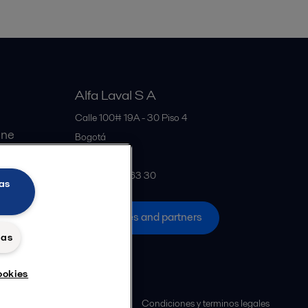
Alfa Laval S A
Calle 100# 19A - 30 Piso 4
ine
Bogotá
Colombia
+57 601 291 63 30
as
All offices and partners
das
ookies
 Alfa Laval
Política de Cookies
Condiciones y terminos legales