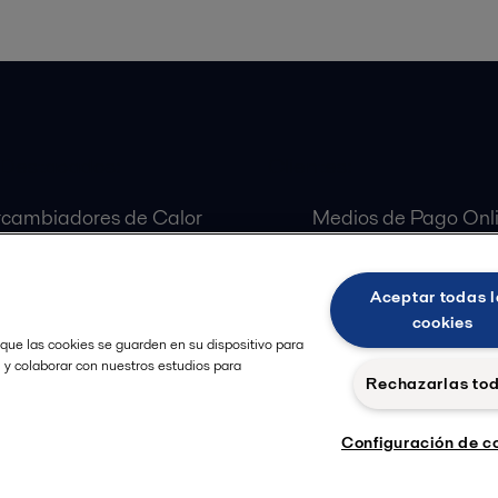
 Destacados:
Clientes:
rcambiadores de Calor
Medios de Pago Onl
aradoras Centrífugas
Customer Portal
ulas Alfa Laval
Aceptar todas l
as Alfa Laval
cookies
 que las cookies se guarden en su dispositivo para
, y colaborar con nuestros estudios para
Rechazarlas to
Configuración de c
Política de Privacidad