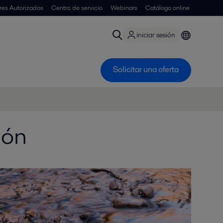
ores Autorizados
Centro de servicio
Webinars
Catálogo online
iniciar sesión
Solicitar una oferta
ión