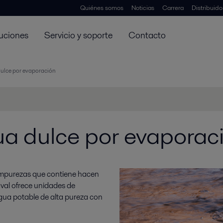
Quiénes somos
Noticias
Carrera
Distribuid
uciones
Servicio y soporte
Contacto
ulce por evaporación
a dulce por evaporac
s impurezas que contiene hacen
aval ofrece unidades de
agua potable de alta pureza con