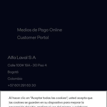
Clientes:
Medios de Pago Online
Customer Portal
Alfa Laval S A
Calle 100# 19A - 30 Piso 4
Bogotá
Colombia
+57 601 291 63 30
Al hacer clic en “Aceptar todas las cookies”, usted acepta que
All offices and partners
las cookies se guarden en su dispositivo para mejorar la
navegación del sitio, analizar el uso del mismo, y colaborar